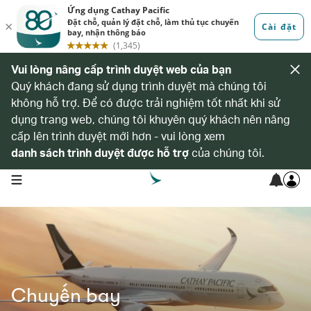
Vui lòng nâng cấp trình duyệt web của bạn
Quý khách đang sử dụng trình duyệt mà chúng tôi
không hỗ trợ. Để có được trải nghiệm tốt nhất khi sử
dụng trang web, chúng tôi khuyên quý khách nên nâng
cấp lên trình duyệt mới hơn - vui lòng xem
danh sách trình duyệt được hỗ trợ
của chúng tôi.
open navigation menu
Chuyến bay