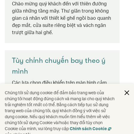
Chào mừng quý khách đến với thiên đường
giữa những tầng mây. Thư giãn trong không
gian cá nhân với thiết kế ghế ngồi bao quanh
đẹp mắt, cửa suite riêng biệt và vách ngăn
trượt giữa hai ghế.
Tùy chỉnh chuyến bay theo ý
mình
Các lựa chọn điều khiển trên màn hình cảm
ứng cho phép quý khách tinh chỉnh không
Chúng tôi sử dụng cookie để đảm bảo trang web của
gian trong một chạm, song hành bảng điều
chúng tôi hoạt động đúng cách và mang lại cho quý khách
chỉnh phụ trong tầm với, kể cả khi ở chế độ
trải nghiệm tốt nhất có thể. Bằng cách tiếp tục sử dụng
trang web của chúng tôi, quý khách đồng ý với việc sử
giường ngủ. Tùy chỉnh ánh sáng theo tâm
dụng cookie. Nếu quý khách muốn tìm hiểu thêm về việc
trạng từ mọi vị trí ngồi mà không làm phiền
chúng tôi sử dụng Cookie và/hoặc thay đổi tùy chọn
đến hành khách khác. Bật sáng hay tắt đèn –
Cookie của mình, vui lòng truy cập
Chính sách Cookie
lựa chọn là ở quý khách.