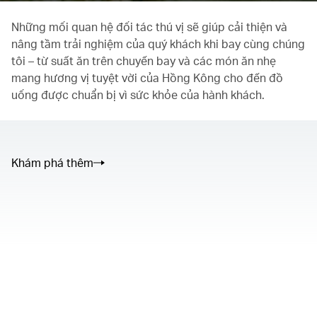
Những mối quan hệ đối tác thú vị sẽ giúp cải thiện và
nâng tầm trải nghiệm của quý khách khi bay cùng chúng
tôi – từ suất ăn trên chuyến bay và các món ăn nhẹ
mang hương vị tuyệt vời của Hồng Kông cho đến đồ
uống được chuẩn bị vì sức khỏe của hành khách.
Khám phá thêm
The media could not be loaded, either because the server or
network failed or because the format is not supported.
00.00
/
02.50