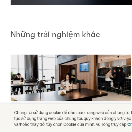
Những trải nghiệm khác
Phòng chờ của chúng tôi
Chúng tôi sử dụng cookie để đảm bảo trang web của chúng tôi h
tục sử dụng trang web của chúng tôi, quý khách đồng ý với việ
Khám phá các phòng chờ của chúng tôi
và/hoặc thay đổi tùy chọn Cookie của mình, vui lòng truy cập
Ch