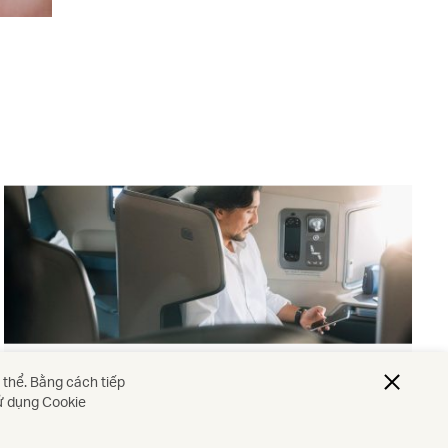
Hạng vé
 thể. Bằng cách tiếp
sử dụng Cookie
Khám phá thêm