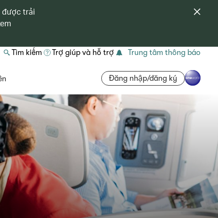
 được trải
 xem
Tìm kiếm
Trợ giúp và hỗ trợ
Trung tâm thông báo
Đăng nhập/đăng ký
ên