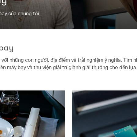
bay của chúng tôi.
 bay
 với những con người, địa điểm và trải nghiệm ý nghĩa. Tìm h
rên máy bay và thư viện giải trí giành giải thưởng cho đến lự