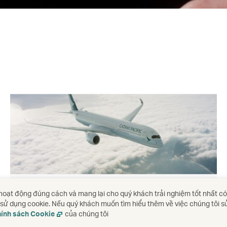
Máy bay và đội máy bay
oạt động đúng cách và mang lại cho quý khách trải nghiệm tốt nhất có
c sử dụng cookie. Nếu quý khách muốn tìm hiểu thêm về việc chúng tôi 
Khám phá đội máy bay của chúng tôi
ính sách Cookie
của chúng tôi