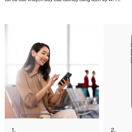
00.00
/
00.54
1.
2.