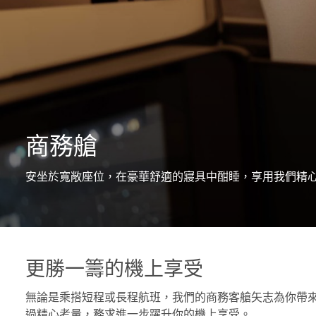
商務艙
安坐於寬敞座位，在豪華舒適的寢具中酣睡，享用我們精
更勝一籌的機上享受
無論是乘搭短程或長程航班，我們的商務客艙矢志為你帶
過精心考量，務求進一步躍升你的機上享受。