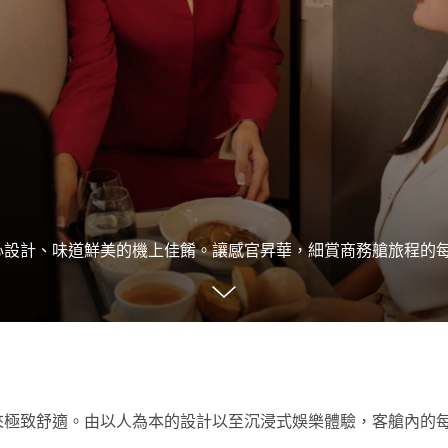
心設計、味道鮮美的機上佳餚。讓感官昇華，細賞商務艙旅程的
來極致舒適。由以人為本的設計以至沉浸式娛樂體驗，客艙內的