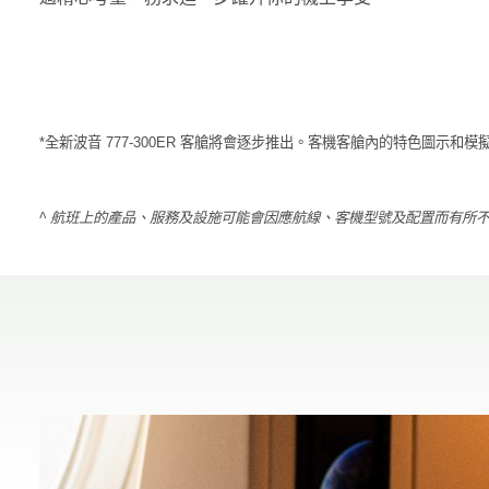
*全新波音 777-300ER 客艙將會逐步推出。客機客艙內的特色圖示和
^ 航班上的產品、服務及設施可能會因應航線、客機型號及配置而有所