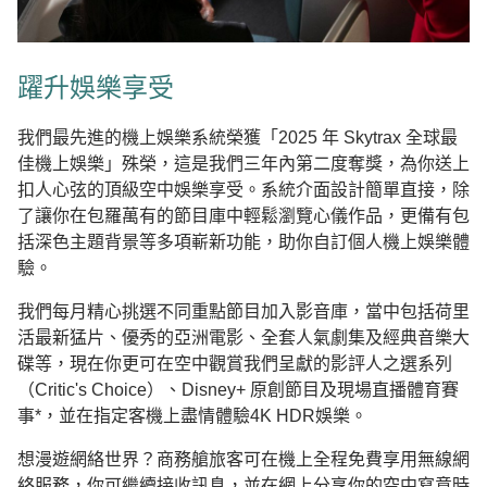
躍升娛樂享受
我們最先進的機上娛樂系統榮獲「2025 年 Skytrax 全球最
佳機上娛樂」殊榮，這是我們三年內第二度奪獎，為你送上
扣人心弦的頂級空中娛樂享受。系統介面設計簡單直接，除
了讓你在包羅萬有的節目庫中輕鬆瀏覽心儀作品，更備有包
括深色主題背景等多項嶄新功能，助你自訂個人機上娛樂體
驗。
我們每月精心挑選不同重點節目加入影音庫，當中包括荷里
活最新猛片、優秀的亞洲電影、全套人氣劇集及經典音樂大
碟等，現在你更可在空中觀賞我們呈獻的影評人之選系列
（Critic's Choice）、Disney+ 原創節目及現場直播體育賽
事*，並在指定客機上盡情體驗4K HDR娛樂。
想漫遊網絡世界？商務艙旅客可在機上全程免費享用無線網
絡服務，你可繼續接收訊息，並在網上分享你的空中寫意時