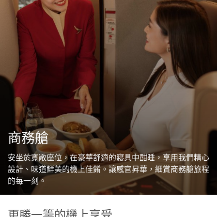
商務艙
安坐於寬敞座位，在豪華舒適的寢具中酣睡，享用我們精心
設計、味道鮮美的機上佳餚。讓感官昇華，細賞商務艙旅程
的每一刻。
更勝一籌的機上享受