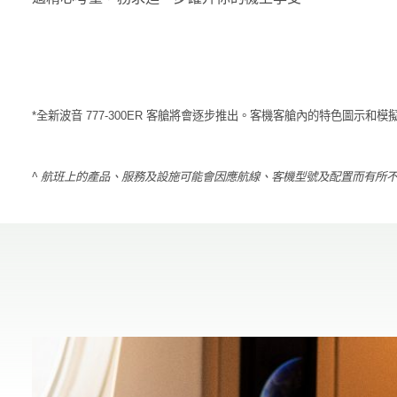
*全新波音 777-300ER 客艙將會逐步推出。客機客艙內的特色圖示和
^ 航班上的產品、服務及設施可能會因應航線、客機型號及配置而有所