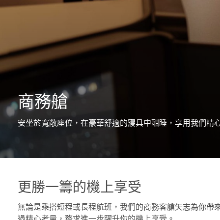
商務艙
安坐於寬敞座位，在豪華舒適的寢具中酣睡，享用我們精
更勝一籌的機上享受
無論是乘搭短程或長程航班，我們的商務客艙矢志為你帶
過精心考量，務求進一步躍升你的機上享受。