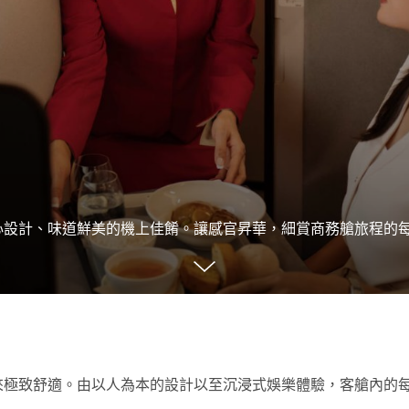
心設計、味道鮮美的機上佳餚。讓感官昇華，細賞商務艙旅程的
來極致舒適。由以人為本的設計以至沉浸式娛樂體驗，客艙內的