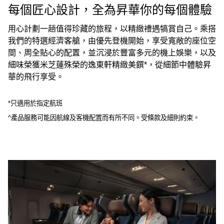
每個匠心設計，全為昇華你的每個體驗
用心計劃一趟值得珍藏的旅程，以精緻禮遇犒賞自己。乘搭
我們的特選經濟客艙，由優先登機開始，享受寬敞的座位空
間、周全貼心的配置，並沉浸於豐富多元的機上娛樂，以及
細味榮獲米芝蓮殊榮的逸東軒精緻美饌*，從細節中體驗昇
華的飛行享受。
*只適用於指定航班
^產品服務可能因航線及客機配置而有所不同。受條款及細則約束。
00.00
/
00.41