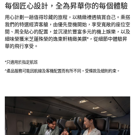
每個匠心設計，全為昇華你的每個體驗
用心計劃一趟值得珍藏的旅程，以精緻禮遇犒賞自己。乘搭
我們的特選經濟客艙，由優先登機開始，享受寬敞的座位空
間、周全貼心的配置，並沉浸於豐富多元的機上娛樂，以及
細味榮獲米芝蓮殊榮的逸東軒精緻美饌*，從細節中體驗昇
華的飛行享受。
*只適用於指定航班
^產品服務可能因航線及客機配置而有所不同。受條款及細則約束。
00.00
/
00.41