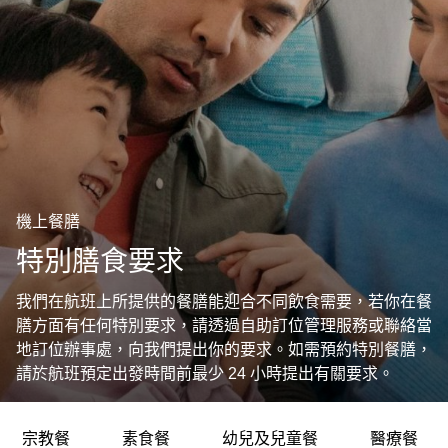
機上餐膳
特別膳食要求
我們在航班上所提供的餐膳能迎合不同飲食需要，若你在餐
膳方面有任何特別要求，請透過自助訂位管理服務或聯絡當
地訂位辦事處，向我們提出你的要求。如需預約特別餐膳，
請於航班預定出發時間前最少 24 小時提出有關要求。
宗教餐
素食餐
幼兒及兒童餐
醫療餐