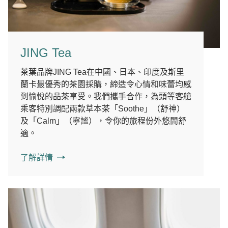
JING Tea
茶葉品牌JING Tea在中國、日本、印度及斯里
蘭卡最優秀的茶園採購，締造令心情和味蕾均感
到愉悅的品茶享受。我們攜手合作，為頭等客艙
乘客特別調配兩款草本茶「Soothe」（舒神）
及「Calm」（寧謐），令你的旅程份外悠閒舒
適。
了解詳情