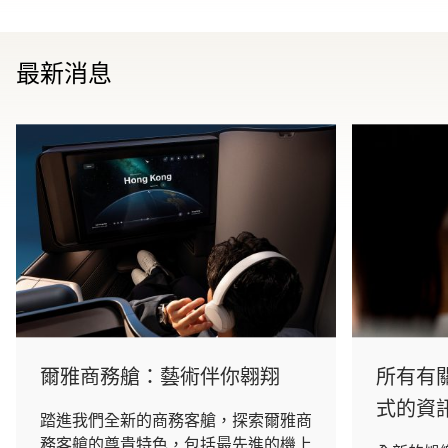
最新消息
爾雅商務艙：藝術伴你翱翔
所有有
式的資
踏進我們全新的商務客艙，探索爾雅商
務客艙的尊貴特色，包括最先進的機上