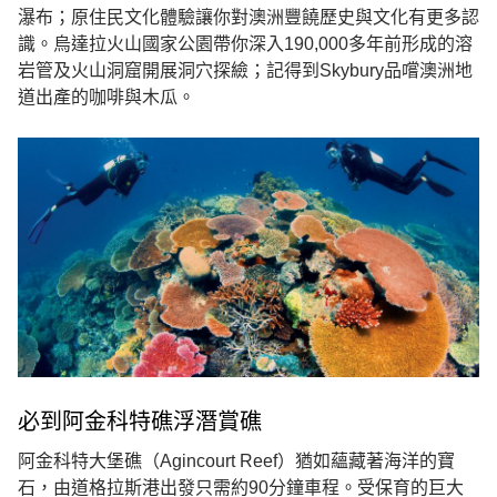
瀑布；原住民文化體驗讓你對澳洲豐饒歷史與文化有更多認
識。烏達拉火山國家公園帶你深入190,000多年前形成的溶
岩管及火山洞窟開展洞穴探䌞；記得到Skybury品嚐澳洲地
道出產的咖啡與木瓜。
必到阿金科特礁浮潛賞礁
阿金科特大堡礁（Agincourt Reef）猶如蘊藏著海洋的寶
石，由道格拉斯港出發只需約90分鐘車程。受保育的巨大