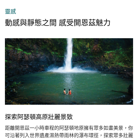
靈感
動感與靜態之間 感受開恩茲魅力
探索阿瑟頓高原壯麗景致
距離開恩茲一小時車程的阿瑟頓地原擁有眾多如畫美景，你
可沿著列入世界遺產濕熱帶雨林的瀑布環徑，探索眾多壯麗