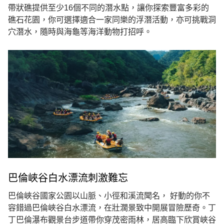
帶狀礁提供至少16個不同的潛水點，讓你探索豐富多彩的
礁石花園，你可選擇適合一家同樂的浮潛活動，亦可挑戰洞
穴潛水，隨時與海龜等海洋動物打招呼。
巴倫峽谷白水漂流刺激難忘
巴倫峽谷國家公園以山脈、小徑和溪流聞名， 好動的你不
容錯過巴倫峽谷白水漂流，在壯濶景致中開展冒險歷奇。丁
丁巴倫瀑布觀景台步道帶你穿茂密雨林，居高臨下欣賞峽谷