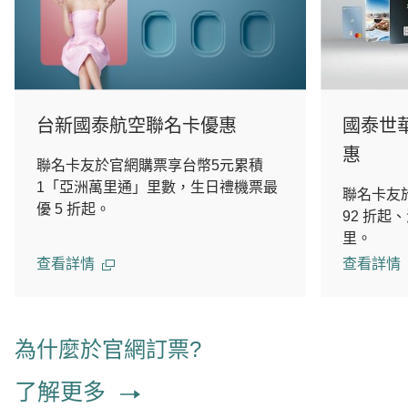
台新國泰航空聯名卡優惠
國泰世
惠
聯名卡友於官網購票享台幣5元累積
1「亞洲萬里通」里數，生日禮機票最
聯名卡友
優 5 折起。
92 折起
里。
查看詳情
查看詳情
為什麼於官網訂票?
了解更多