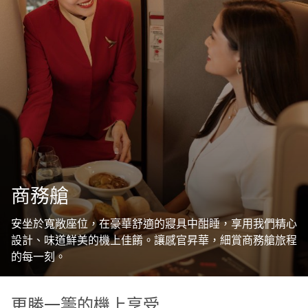
商務艙
安坐於寬敞座位，在豪華舒適的寢具中酣睡，享用我們精心
設計、味道鮮美的機上佳餚。讓感官昇華，細賞商務艙旅程
的每一刻。
更勝一籌的機上享受