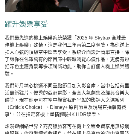
躍升娛樂享受
我們最先進的機上娛樂系統榮獲「2025 年 Skytrax 全球最
佳機上娛樂」殊榮，這是我們三年內第二度奪獎，為你送上
扣人心弦的頂級空中娛樂享受。系統介面設計簡單直接，除
了讓你在包羅萬有的節目庫中輕鬆瀏覽心儀作品，更備有包
括深色主題背景等多項嶄新功能，助你自訂個人機上娛樂體
驗。
我們每月精心挑選不同重點節目加入影音庫，當中包括荷里
活最新猛片、優秀的亞洲電影、全套人氣劇集及經典音樂大
碟等，現在你更可在空中觀賞我們呈獻的影評人之選系列
（Critic's Choice）、Disney+ 原創節目及現場直播體育賽
事*，並在指定客機上盡情體驗4K HDR娛樂。
想漫遊網絡世界？商務艙旅客可在機上全程免費享用無線網
絡服務，你可繼續接收訊息，並在網上分享你的空中寫意時