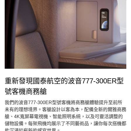
重新發現國泰航空的波音777-300ER型
號客機商務艙
我們的波音777-300ER型號客機將商務艙體驗提升至前所
未有的理想境界。客艙設計以客為本，配備全新的爾雅商務
艙、4K寬屏幕電視機、智能照明系統，以及可靈活調整的
儲物設備。每架飛機均展示了不同藝術品，讓你每次搭機都
能沉浸於嶄新的感官世界。