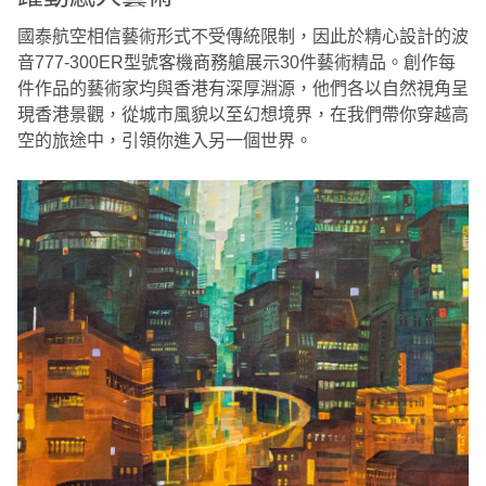
國泰航空相信藝術形式不受傳統限制，因此於精心設計的波
音777-300ER型號客機商務艙展示30件藝術精品。創作每
件作品的藝術家均與香港有深厚淵源，他們各以自然視角呈
現香港景觀，從城市風貌以至幻想境界，在我們帶你穿越高
空的旅途中，引領你進入另一個世界。