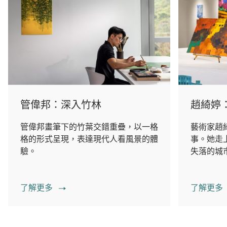
管偉邦：深入竹林
趙綺婷
管偉邦畫筆下的竹葉交錯重疊，以一格
藝術家趙
格的形式呈現，表達現代人看風景的體
事。她走
驗。
失落的城
了解更多
了解更多
00.00
/
02.14