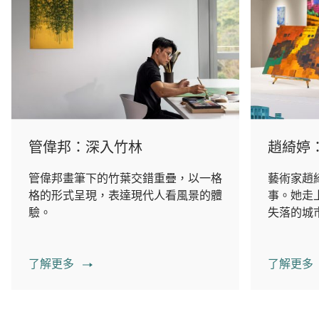
管偉邦：深入竹林
趙綺婷
管偉邦畫筆下的竹葉交錯重疊，以一格
藝術家趙
格的形式呈現，表達現代人看風景的體
事。她走
驗。
失落的城
了解更多
了解更多
00.00
/
02.14