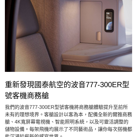
重新發現國泰航空的波音777-300ER型
號客機商務艙
我們的波音777-300ER型號客機將商務艙體驗提升至前所
未有的理想境界。客艙設計以客為本，配備全新的爾雅商務
艙、4K寬屏幕電視機、智能照明系統，以及可靈活調整的
儲物設備。每架飛機均展示了不同藝術品，讓你每次搭機都
能沉浸於嶄新的感官世界。