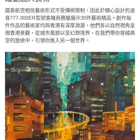
國泰航空相信藝術形式不受傳統限制，因此於精心設計的波
音777-300ER型號客機商務艙展示30件藝術精品。創作每
件作品的藝術家均與香港有深厚淵源，他們各以自然視角呈
現香港景觀，從城市風貌以至幻想境界，在我們帶你穿越高
空的旅途中，引領你進入另一個世界。