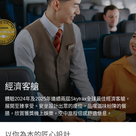
經濟客艙
體驗2024年及2025年連續兩屆Skytrax全球最佳經濟客艙，
展開至臻享受。安坐設計出眾的座位，品嚐滋味紛陳的餐
膳，欣賞獲獎機上娛樂，空中旅程倍感舒適愜意。
以你為本的匠心設計