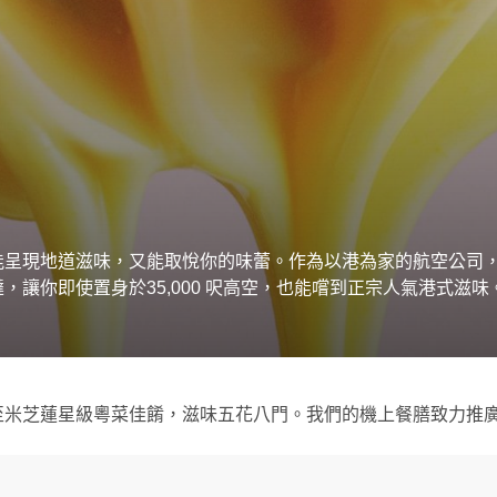
能呈現地道滋味，又能取悅你的味蕾。作為以港為家的航空公司
讓你即使置身於35,000 呎高空，也能嚐到正宗人氣港式滋味
至米芝蓮星級粵菜佳餚，滋味五花八門。我們的機上餐膳致力推