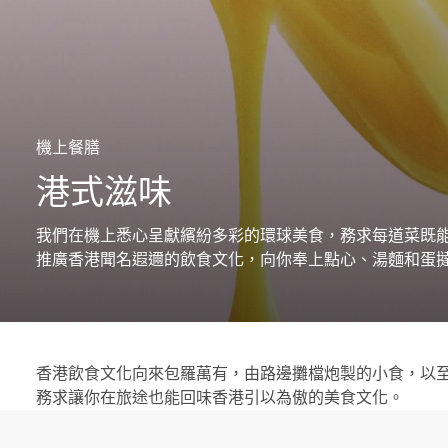
機上餐膳
港式滋味
我們在機上悉心呈獻繽紛多彩的環球美食，務求每道菜既
推廣香港聞名遐邇的飲食文化，向你奉上點心、湯麵和蛋撻，
香港飲食文化向來包羅萬有，由路邊攤檔炮製的小食，以
務求讓你在旅途也能回味香港引以為傲的美食文化。