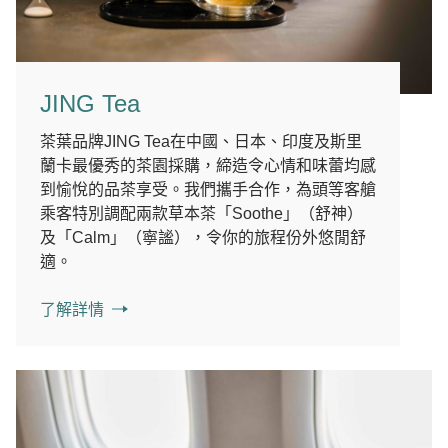
JING Tea
茶葉品牌JING Tea在中國、日本、印度及斯里
蘭卡最優秀的茶園採購，締造令心情和味蕾均感
到愉悅的品茶享受。我們攜手合作，為頭等客艙
乘客特別調配兩款草本茶「Soothe」（舒神）
及「Calm」（寧謐），令你的旅程份外悠閒舒
適。
了解詳情