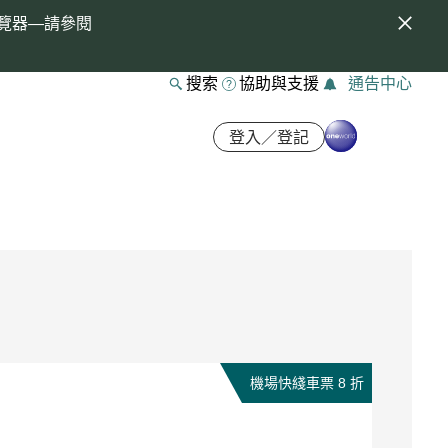
覽器—請參閱
搜索
協助與支援
通告中心
登入／登記
機場快綫車票 8 折