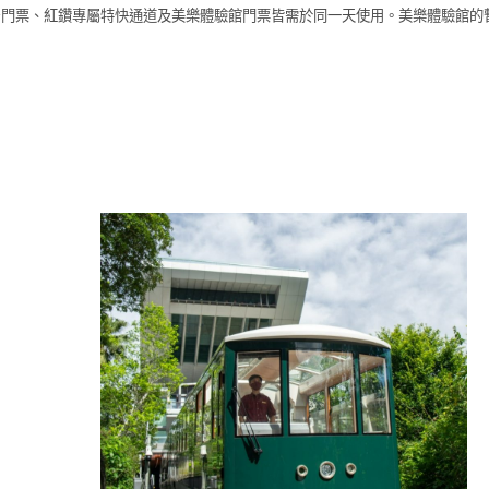
觀景台門票、紅鑽專屬特快通道及美樂體驗館門票皆需於同一天使用。美樂體驗館的