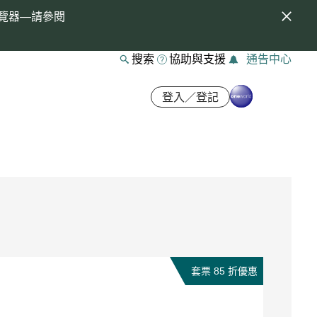
覽器—請參閱
搜索
協助與支援
通告中心
登入／登記
套票 85 折優惠