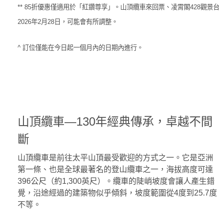
** 85折優惠僅適用於「紅鑽尊享」。山頂纜車來回票、凌霄閣428
2026年2月28日，可能會有所調整。
^ 訂位僅能在今日起一個月內的日期內進行。
山頂纜車—130年經典傳承，卓越不間
斷
山頂纜車是前往太平山頂最受歡迎的方式之一。它是亞洲
第一條、也是全球最著名的登山纜車之一，海拔高度可達
396公尺（約1,300英尺）。纜車的陡峭坡度會讓人產生錯
覺，沿途經過的建築物似乎傾斜，坡度範圍從4度到25.7度
不等。