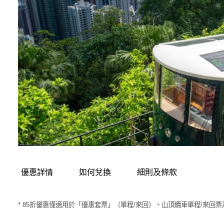
優惠詳情
如何兌換
細則及條款
* 85折優惠僅適用於「優惠套票」（單程/來回）。山頂纜車單程/來回票