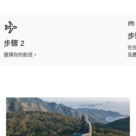
步
步驟 2
在
選擇你的航班。
及