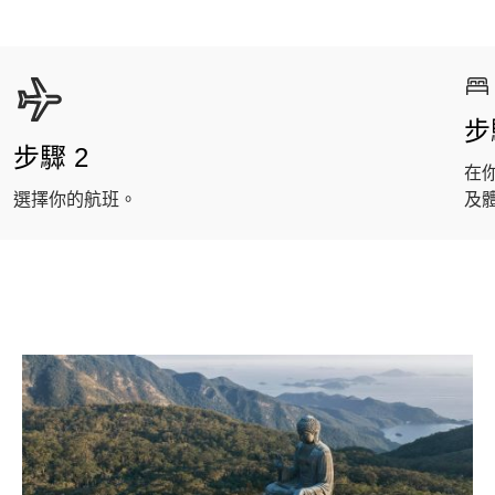
步
步驟 2
在
選擇你的航班。
及