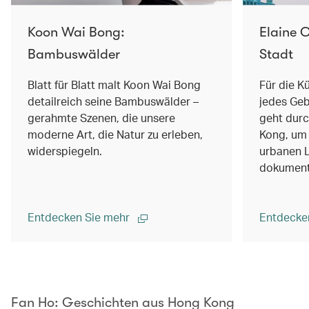
Koon Wai Bong:
Elaine C
Bambuswälder
Stadt
Blatt für Blatt malt Koon Wai Bong
Für die Kü
detailreich seine Bambuswälder –
jedes Geb
gerahmte Szenen, die unsere
geht durc
moderne Art, die Natur zu erleben,
Kong, um 
widerspiegeln.
urbanen 
dokument
Entdecken Sie mehr
Entdecke
00.00
/
02.14
Fan Ho: Geschichten aus Hong Kong