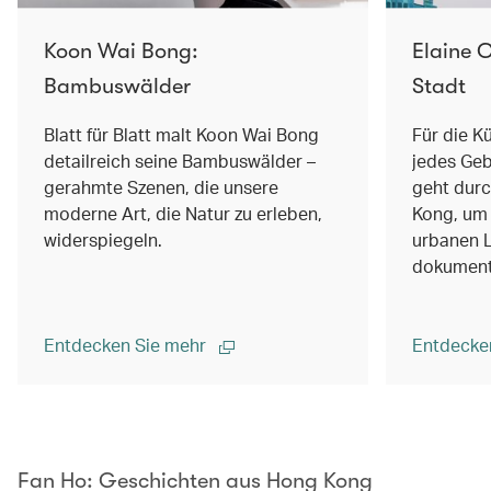
Koon Wai Bong:
Elaine C
Bambuswälder
Stadt
Blatt für Blatt malt Koon Wai Bong
Für die Kü
detailreich seine Bambuswälder –
jedes Geb
gerahmte Szenen, die unsere
geht durc
moderne Art, die Natur zu erleben,
Kong, um 
widerspiegeln.
urbanen 
dokument
Entdecken Sie mehr
Entdecke
00.00
/
02.14
Fan Ho: Geschichten aus Hong Kong