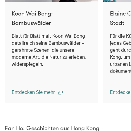
Koon Wai Bong:
Elaine C
Bambuswälder
Stadt
Blatt für Blatt malt Koon Wai Bong
Für die Kü
detailreich seine Bambuswälder –
jedes Geb
gerahmte Szenen, die unsere
geht durc
moderne Art, die Natur zu erleben,
Kong, um 
widerspiegeln.
urbanen 
dokument
Entdecken Sie mehr
Entdecke
00.00
/
02.14
Fan Ho: Geschichten aus Hong Kong