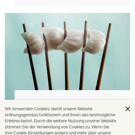
Die Aromen Hong Kongs
Wir verwenden Cookies, damit unsere Website
Auf unseren Flügen werden Ihnen
ordnungsgemäss funktioniert und Ihnen das bestmögliche
Erlebnis bietet. Durch die weitere Nutzung unserer Website
authentische, köstliche regionale Mahlzeiten
stimmen Sie der Verwendung von Cookies zu. Wenn Sie
und Snacks serviert.
Ihre Cookie-Einstellungen ändern und mehr über unsere