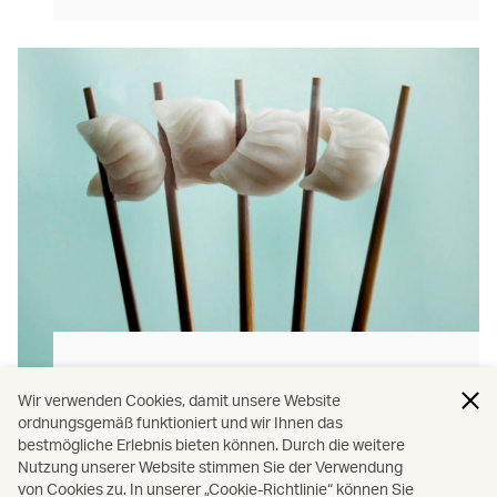
Die Aromen Hong Kongs
Wir verwenden Cookies, damit unsere Website
Auf unseren Flügen werden Ihnen
ordnungsgemäß funktioniert und wir Ihnen das
bestmögliche Erlebnis bieten können. Durch die weitere
authentische, köstliche regionale Mahlzeiten
Nutzung unserer Website stimmen Sie der Verwendung
und Snacks serviert.
von Cookies zu. In unserer „Cookie-Richtlinie“ können Sie