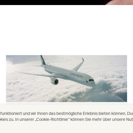
Flugzeuge und Flotte
nktioniert und wir Ihnen das bestmögliche Erlebnis bieten können. Dur
es zu. In unserer „Cookie-Richtlinie“ können Sie mehr über unsere Nu
Entdecken Sie unsere Flotte.