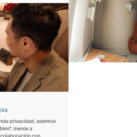
ess
 más privacidad, asientos
ables*, menús a
 colaboración con