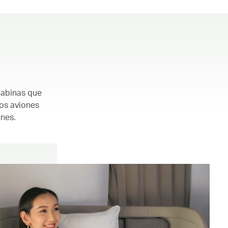
cabinas que
los aviones
ones.