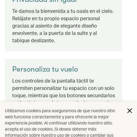
Te damos la bienvenida a tu oasis en el cielo.
Relájate en tu propio espacio personal
gracias al asiento de elegante diseño
envolvente, a la puerta de la suite y al
tabique deslizante.
Personaliza tu vuelo
Los controles de la pantalla táctil te
permiten personalizar tu espacio con un solo
toque, mientras que los botones secundarios
están al alcance de tu mano incluso cuando
utilices el modo “Dormir”. Regula la
Utilizamos cookies para asegurarnos de que nuestro sitio
web funciona correctamente y para ofrecerle la mejor
iluminación ambiental desde cualquier
experiencia posible. Al continuar utilizando nuestro sitio,
posición del asiento sin molestar a otros
acepta el uso de cookies. Si desea obtener más
pasajeros. Déjala encendida o apágala: tú
información sobre nuestro uso de cookies o cambiar sus