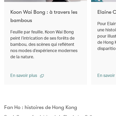
Koon Wai Bong : à travers les
Elaine C
bambous
Pour Elai
une histoi
Feuille par feuille, Koon Wai Bong
pour illu
peint l’intrication de ses forêts de
de Hong 
bambou, des scènes qui reflètent
dispariti
nos modes d’expérience modernes
de la nature.
En savoir plus
En savoir
00.00
/
02.14
Fan Ho : histoires de Hong Kong