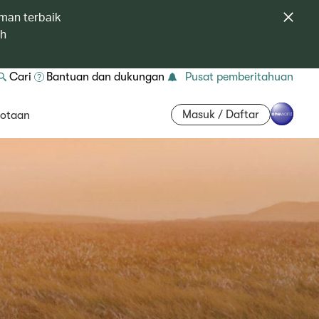
man terbaik
ah
Cari
Bantuan dan dukungan
Pusat pemberitahuan
Masuk / Daftar
otaan