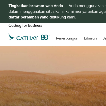
Tingkatkan browser web Anda
Anda menggunakan p
dalam menggunakan situs kami, kami menyarankan agar
daftar peramban yang didukung
kami.
Cathay for Business
Penerbangan
Liburan
Be