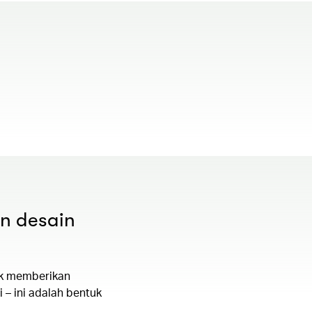
00.00
/
01.19
n desain
tuk memberikan
i – ini adalah bentuk