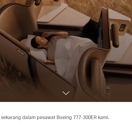
i – sekarang dalam pesawat Boeing 777-300ER kami.