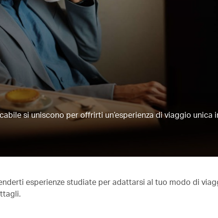
abile si uniscono per offrirti un’esperienza di viaggio unica i
nderti esperienze studiate per adattarsi al tuo modo di viagg
ttagli.