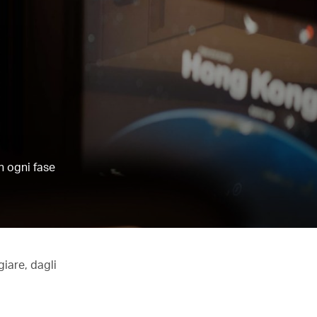
n ogni fase
iare, dagli