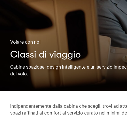
Volare con noi
Classi di viaggio
Cabine spaziose, design intelligente e un servizio impecc
del volo.
Indipendentemente dalla cabina che scegli, trovi ad atte
spazi raffinati al comfort al servizio curato nei minimi de