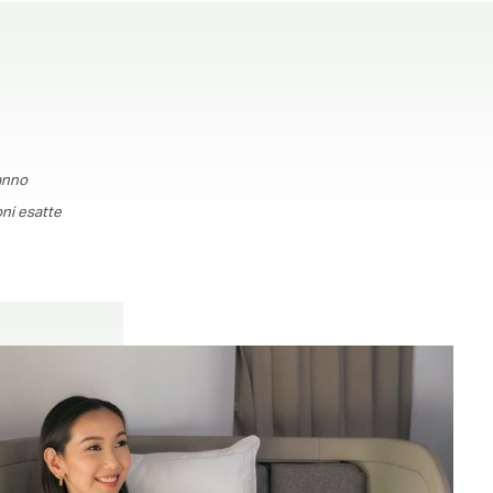
anno
oni esatte