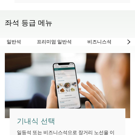
좌석 등급 메뉴
일반석
프리미엄 일반석
비즈니스석
일
기내식 선택
일등석 또는 비즈니스석으로 장거리 노선을 이