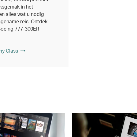
ksgemak in het
en alles wat u nodig
ngename reis. Ontdek
Boeing 777-300ER
y Class