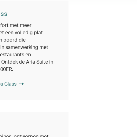
ass
fort met meer
et een volledig plat
an boord die
 in samenwerking met
estaurants en
 Ontdek de Aria Suite in
300ER.
s Class
ines, ontworpen met