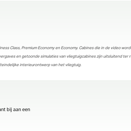
00.00
/
01.30
ness Class, Premium Economy en Economy. Cabines die in de video wor
rgaves en getoonde simulaties van vliegtuigcabines zijn uitsluitend ter 
ndelijke interieurontwerp van het vliegtuig.
ant bij aan een