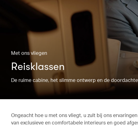
Met ons vliegen
Reisklassen
De ruime cabine, het slimme ontwerp en de doordachte s
Ongeacht hoe u met ons vliegt, u zult bij ons ervaringe
van exclusieve en comfortabele interieurs en goed afge