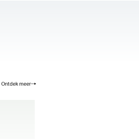
se the server or network failed or because
not supported.
Ontdek meer