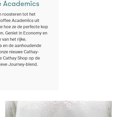
e Academïcs
 roosteren tot het
Coffee Academïcs uit
 hoe ze de perfecte kop
en. Geniet in Economy en
an het rijke,
a en de aanhoudende
onze nieuwe Cathay-
de Cathay Shop op de
ieve Journey-blend.
ndow)