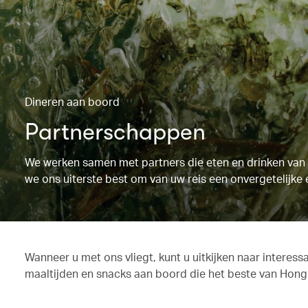
Dineren aan boord
Partnerschappen
We werken samen met partners die eten en drinken van d
we ons uiterste best om van uw reis een onvergetelijke 
Wanneer u met ons vliegt, kunt u uitkijken naar interes
maaltijden en snacks aan boord die het beste van Hongk