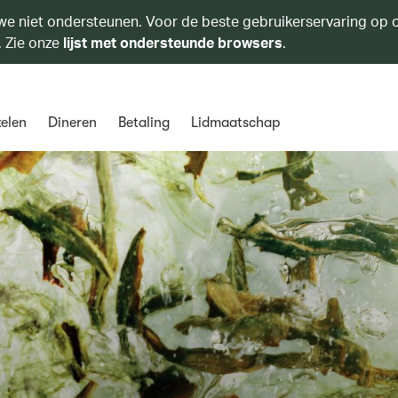
we niet ondersteunen. Voor de beste gebruikerservaring op o
. Zie onze
lijst met ondersteunde browsers
.
elen
Dineren
Betaling
Lidmaatschap