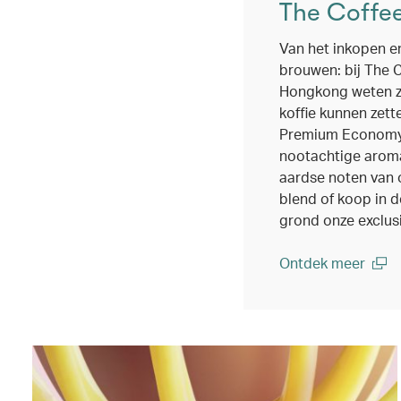
The Coffe
Van het inkopen en
brouwen: bij The 
Hongkong weten ze
koffie kunnen zett
Premium Economy v
nootachtige arom
aardse noten van 
blend of koop in 
grond onze exclus
Ontdek meer
(open in a new wi