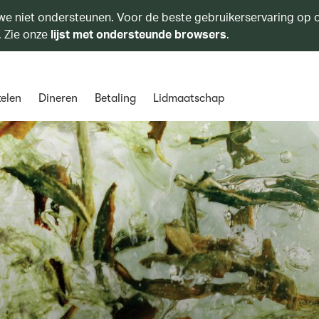
we niet ondersteunen. Voor de beste gebruikerservaring op o
. Zie onze
lijst met ondersteunde browsers
.
elen
Dineren
Betaling
Lidmaatschap