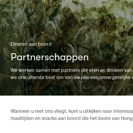
Dineren aan boord
Partnerschappen
We werken samen met partners die eten en drinken van d
we ons uiterste best om van uw reis een onvergetelijke 
Wanneer u met ons vliegt, kunt u uitkijken naar interes
maaltijden en snacks aan boord die het beste van Hongk