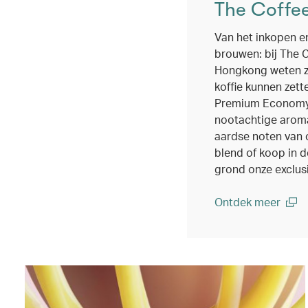
The Coffe
Van het inkopen en
brouwen: bij The 
Hongkong weten ze
koffie kunnen zett
Premium Economy v
nootachtige arom
aardse noten van 
blend of koop in 
grond onze exclus
Ontdek meer
(open in a new wi