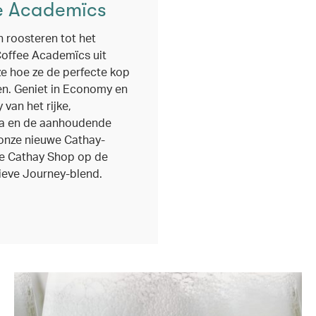
e Academïcs
 roosteren tot het
Coffee Academïcs uit
 hoe ze de perfecte kop
en. Geniet in Economy en
an het rijke,
a en de aanhoudende
onze nieuwe Cathay-
de Cathay Shop op de
ieve Journey-blend.
ndow)