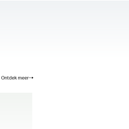
se the server or network failed or because
not supported.
Ontdek meer