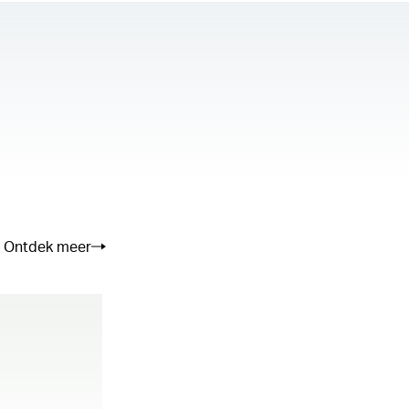
se the server or network failed or because
not supported.
Ontdek meer