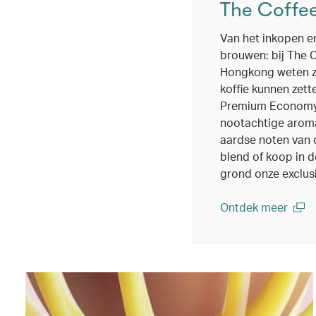
The Coffe
Van het inkopen en
brouwen: bij The 
Hongkong weten ze
koffie kunnen zett
Premium Economy v
nootachtige arom
aardse noten van 
blend of koop in 
grond onze exclus
Ontdek meer
(open in a new wi