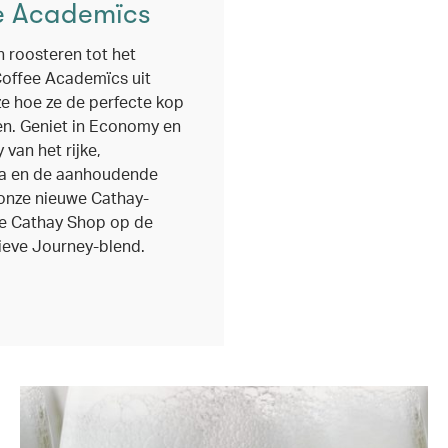
e Academïcs
 roosteren tot het
Coffee Academïcs uit
 hoe ze de perfecte kop
en. Geniet in Economy en
an het rijke,
a en de aanhoudende
onze nieuwe Cathay-
de Cathay Shop op de
ieve Journey-blend.
ndow)