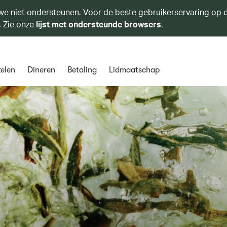
we niet ondersteunen. Voor de beste gebruikerservaring op o
. Zie onze
lijst met ondersteunde browsers
.
elen
Dineren
Betaling
Lidmaatschap