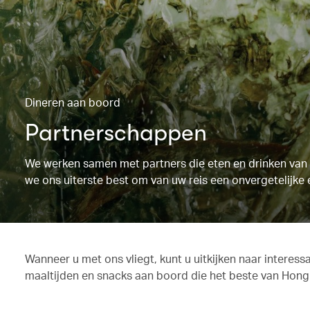
Dineren aan boord
Partnerschappen
We werken samen met partners die eten en drinken van d
we ons uiterste best om van uw reis een onvergetelijke 
Wanneer u met ons vliegt, kunt u uitkijken naar interes
maaltijden en snacks aan boord die het beste van Hongk