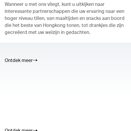
Wanneer u met ons vliegt, kunt u uitkijken naar
interessante partnerschappen die uw ervaring naar een
hoger niveau tillen, van maaltijden en snacks aan boord
die het beste van Hongkong tonen, tot drankjes die zijn
gecreëerd met uw welzijn in gedachten.
Ontdek meer
The media could not be loaded, either because the server or
network failed or because the format is not supported.
00.00
/
02.50
Ontdek meer