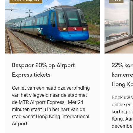
Bespaar 20% op Airport
22% kor
Express tickets
kamerre
Hong K
Geniet van een naadloze verbinding
van het vliegveld naar de stad met
Boek uw 
de MTR Airport Express. Met 24
online en
minuten staat u in het hart van de
korting o
stad vanaf Hong Kong International
Kong. Aan
Airport.
december