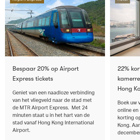
Bespaar 20% op Airport
22% kor
Express tickets
kamerre
Hong K
Geniet van een naadloze verbinding
van het vliegveld naar de stad met
Boek uw 
de MTR Airport Express. Met 24
online en
minuten staat u in het hart van de
korting o
stad vanaf Hong Kong International
Kong. Aan
Airport.
december