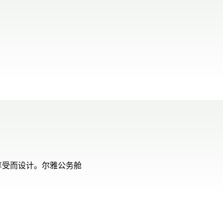
00.00
/
01.19
享受而设计。尔雅公务舱