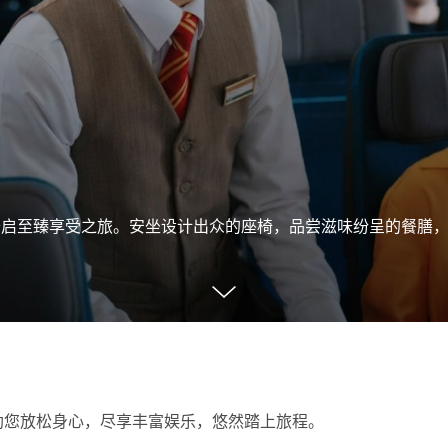
经济舱，开启至臻享受之旅。安坐设计出众的座椅，品尝滋味纷呈的餐膳
助您放松身心，尽享丰富娱乐，悠然踏上旅程。