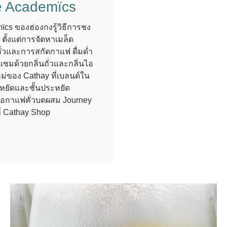
e Academïcs
cs ของฮ่องกงรู้วิธีการชง
ตั้งแต่การจัดหาเมล็ด
่วและการสกัดกาแฟ ดื่มด่ำ
แซมด้วยกลิ่นถั่วและกลิ่นไอ
่ของ Cathay ที่เบลนด์ใน
หยัดและชั้นประหยัด
ซื้อกาแฟคั่วบดผสม Journey
ี่ Cathay Shop
ndow)