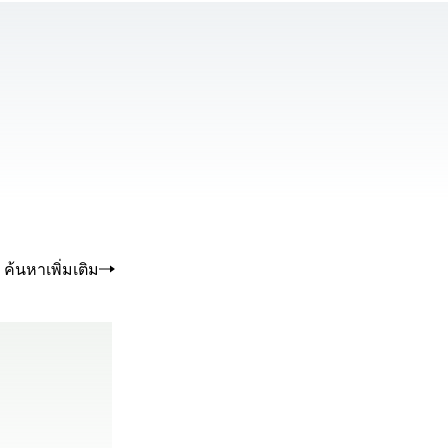
se the server or network failed or because
not supported.
ค้นหาเพิ่มเติม