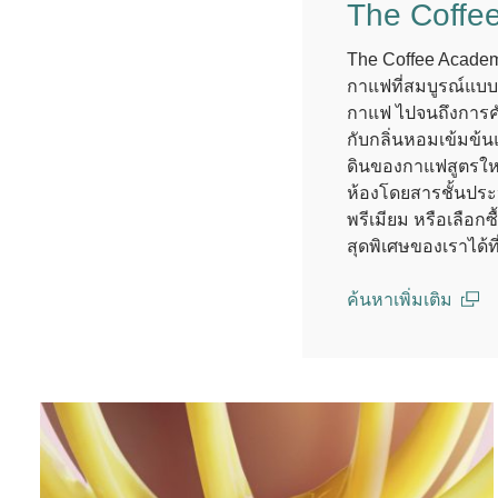
The Coffe
The Coffee Academï
กาแฟที่สมบูรณ์แบบ 
กาแฟ ไปจนถึงการคั
กับกลิ่นหอมเข้มข้น
ดินของกาแฟสูตรใหม
ห้องโดยสารชั้นประ
พรีเมียม หรือเลือก
สุดพิเศษของเราได้ท
ค้นหาเพิ่มเติม
(open in a new wi