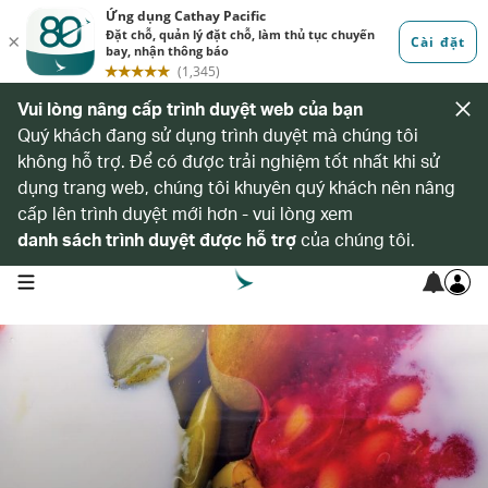
Vui lòng nâng cấp trình duyệt web của bạn
Quý khách đang sử dụng trình duyệt mà chúng tôi
không hỗ trợ. Để có được trải nghiệm tốt nhất khi sử
dụng trang web, chúng tôi khuyên quý khách nên nâng
cấp lên trình duyệt mới hơn - vui lòng xem
danh sách trình duyệt được hỗ trợ
của chúng tôi.
open navigation menu