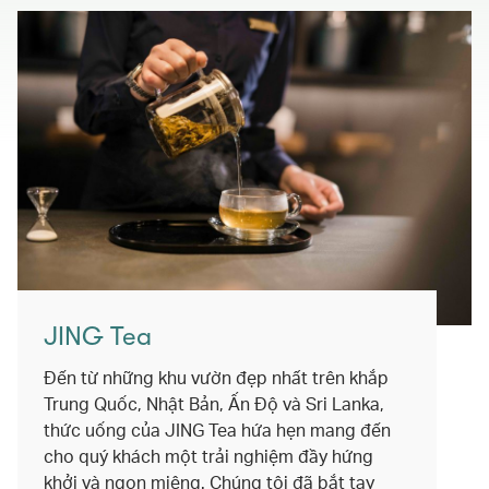
JING Tea
Đến từ những khu vườn đẹp nhất trên khắp
Trung Quốc, Nhật Bản, Ấn Độ và Sri Lanka,
thức uống của JING Tea hứa hẹn mang đến
cho quý khách một trải nghiệm đầy hứng
khởi và ngon miệng. Chúng tôi đã bắt tay