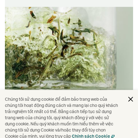
Chúng tôi sử dụng cookie để đảm bảo trang web của
Đối tác
chúng tôi hoạt động đúng cách và mang lại cho quý khách
trải nghiệm tốt nhất có thể. Bằng cách tiếp tục sử dụng
Chúng tôi bắt tay cùng các đối tác được tuyển
trang web của chúng tôi, quý khách đồng ý với việc sử
dụng cookie. Nếu quý khách muốn tìm hiểu thêm về việc
lựa kỹ lưỡng để nâng tầm hành trình của quý
chúng tôi sử dụng Cookie và/hoặc thay đổi tùy chọn
khách.
Cookie của mình, vui lòng truy cập
Chính sách Cookie