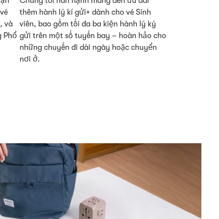
Tận
Chúng tôi hân hạnh mang đến ưu đãi
 vé
thêm hành lý kí gửi+ dành cho vé Sinh
, và
viên, bao gồm tối đa ba kiện hành lý ký
g Phổ
gửi trên một số tuyến bay – hoàn hảo cho
những chuyến đi dài ngày hoặc chuyển
nơi ở.