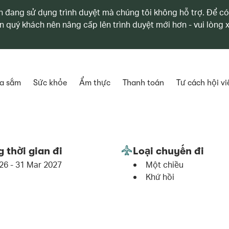
 đang sử dụng trình duyệt mà chúng tôi không hỗ trợ. Để có
n quý khách nên nâng cấp lên trình duyệt mới hơn - vui lòng
a sắm
Sức khỏe
Ẩm thực
Thanh toán
Tư cách hội vi
 thời gian đi
Loại chuyến đi
26 - 31 Mar 2027
Một chiều
Khứ hồi