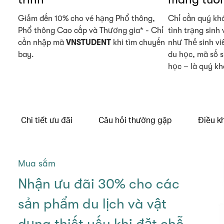
Giảm đến 10% cho vé hạng Phổ thông,
Chỉ cần quý kh
Phổ thông Cao cấp và Thương gia* - Chỉ
tình trạng sinh
cần nhập mã
VNSTUDENT
khi tìm chuyến
như Thẻ sinh viê
bay.
du học, mã số s
học – là quý kh
Chi tiết ưu đãi
Câu hỏi thường gặp
Điều k
Mua sắm
Nhận ưu đãi 30% cho các
sản phẩm du lịch và vật