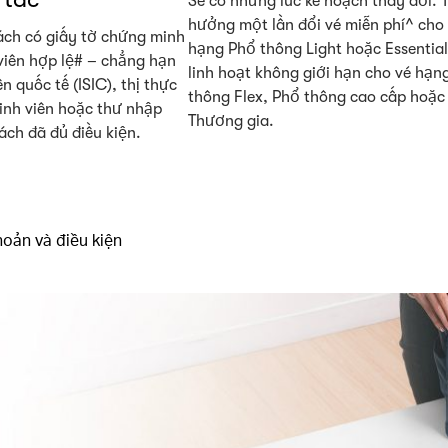
Sẽ có những lúc kế hoạch thay đổi. 
hưởng một lần đổi vé miễn phí^ cho
ách có giấy tờ chứng minh
hạng Phổ thông Light hoặc Essential
 viên hợp lệ# – chẳng hạn
linh hoạt không giới hạn cho vé hạn
n quốc tế (ISIC), thị thực
thông Flex, Phổ thông cao cấp hoặc
inh viên hoặc thư nhập
Thương gia.
ách đã đủ điều kiện.
hoản và điều kiện