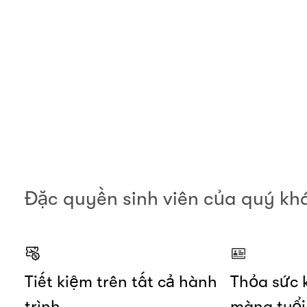
00.00
/
01.06
Đặc quyền sinh viên của quý kh
Tiết kiệm trên tất cả hành
Thỏa sức 
trình
màng tuổi