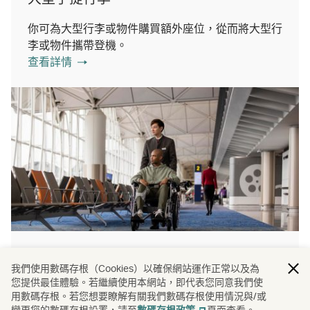
你可為大型行李或物件購買額外座位，從而將大型行
李或物件攜帶登機。
查看詳情
行動輔助
我們使用數碼存根（Cookies）以確保網站運作正常以及為
您提供最佳體驗。若繼續使用本網站，即代表您同意我們使
攜帶流動裝置登機資訊（包括存放及電池）
用數碼存根。若您想要瞭解有關我們數碼存根使用情況與/或
查看詳情
變更您的數碼存根設置，請至
頁面查看。